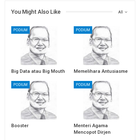
You Might Also Like
All
PODIUM
PODIUM
Big Data atau Big Mouth
Memelihara Antusiasme
PODIUM
PODIUM
Booster
Menteri Agama
Mencopot Dirjen