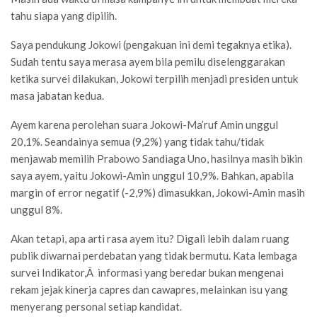
tahu siapa yang dipilih.
Saya pendukung Jokowi (pengakuan ini demi tegaknya etika).
Sudah tentu saya merasa ayem bila pemilu diselenggarakan
ketika survei dilakukan, Jokowi terpilih menjadi presiden untuk
masa jabatan kedua.
Ayem karena perolehan suara Jokowi-Ma’ruf Amin unggul
20,1%. Seandainya semua (9,2%) yang tidak tahu/tidak
menjawab memilih Prabowo Sandiaga Uno, hasilnya masih bikin
saya ayem, yaitu Jokowi-Amin unggul 10,9%. Bahkan, apabila
margin of error negatif (-2,9%) dimasukkan, Jokowi-Amin masih
unggul 8%.
Akan tetapi, apa arti rasa ayem itu? Digali lebih dalam ruang
publik diwarnai perdebatan yang tidak bermutu. Kata lembaga
survei Indikator,Â informasi yang beredar bukan mengenai
rekam jejak kinerja capres dan cawapres, melainkan isu yang
menyerang personal setiap kandidat.