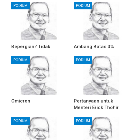
PODIUM
PODIUM
Bepergian? Tidak
Ambang Batas 0%
PODIUM
PODIUM
Omicron
Pertanyaan untuk
Menteri Erick Thohir
PODIUM
PODIUM