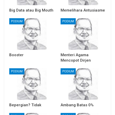
Big Data atau Big Mouth
Memelihara Antusiasme
PODIUM
PODIUM
Booster
Menteri Agama
Mencopot Dirjen
PODIUM
PODIUM
Bepergian? Tidak
Ambang Batas 0%