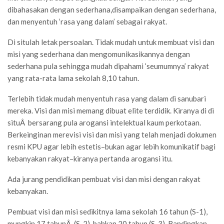
dibahasakan dengan sederhana,disampaikan dengan sederhana,
dan menyentuh ‘rasa yang dalam’ sebagai rakyat.
Di situlah letak persoalan. Tidak mudah untuk membuat visi dan
misi yang sederhana dan mengomunikasikannya dengan
sederhana pula sehingga mudah dipahami ‘seumumnya’ rakyat
yang rata-rata lama sekolah 8,10 tahun.
Terlebih tidak mudah menyentuh rasa yang dalam di sanubari
mereka. Visi dan misi memang dibuat elite terdidik. Kiranya di di
situÂ bersarang pula arogansi intelektual kaum perkotaan.
Berkeinginan merevisi visi dan misi yang telah menjadi dokumen
resmi KPU agar lebih estetis–bukan agar lebih komunikatif bagi
kebanyakan rakyat–kiranya pertanda arogansi itu.
Ada jurang pendidikan pembuat visi dan misi dengan rakyat
kebanyakan.
Pembuat visi dan misi sedikitnya lama sekolah 16 tahun (S-1),
mungkin 17 tahunÂ (S-2), bahkan 20 tahun (S-3). Bandingkan