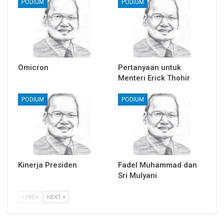
PODIUM
PODIUM
Omicron
Pertanyaan untuk
Menteri Erick Thohir
PODIUM
PODIUM
Kinerja Presiden
Fadel Muhammad dan
Sri Mulyani
PREV
NEXT