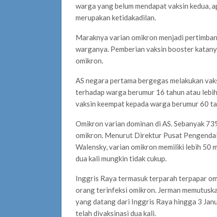
warga yang belum mendapat vaksin kedua, ap
merupakan ketidakadilan.
Maraknya varian omikron menjadi pertimba
warganya. Pemberian vaksin booster katany
omikron.
AS negara pertama bergegas melakukan vaks
terhadap warga berumur 16 tahun atau lebi
vaksin keempat kepada warga berumur 60 tah
Omikron varian dominan di AS. Sebanyak 73% 
omikron. Menurut Direktur Pusat Pengendal
Walensky, varian omikron memiliki lebih 50 m
dua kali mungkin tidak cukup.
Inggris Raya termasuk terparah terpapar om
orang terinfeksi omikron. Jerman memutusk
yang datang dari Inggris Raya hingga 3 Janu
telah divaksinasi dua kali.