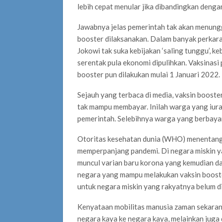
lebih cepat menular jika dibandingkan denga
Jawabnya jelas pemerintah tak akan menungg
booster dilaksanakan. Dalam banyak perkara
Jokowi tak suka kebijakan ‘saling tunggu’, ke
serentak pula ekonomi dipulihkan. Vaksinasi
booster pun dilakukan mulai 1 Januari 2022.
Sejauh yang terbaca di media, vaksin booste
tak mampu membayar. Inilah warga yang iur
pemerintah. Selebihnya warga yang berbaya
Otoritas kesehatan dunia (WHO) menentang 
memperpanjang pandemi. Di negara miskin ya
muncul varian baru korona yang kemudian da
negara yang mampu melakukan vaksin booster 
untuk negara miskin yang rakyatnya belum di
Kenyataan mobilitas manusia zaman sekarang
negara kaya ke negara kaya, melainkan juga 