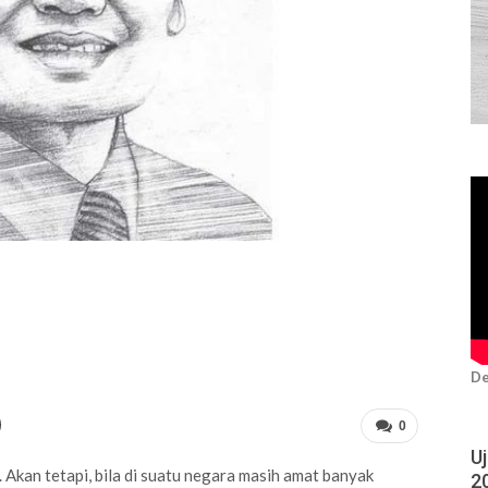
De
0
U
kan tetapi, bila di suatu negara masih amat banyak
2