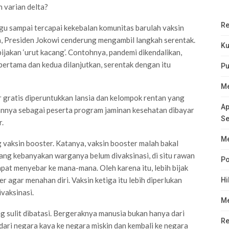
n varian delta?
Re
u sampai tercapai kekebalan komunitas barulah vaksin
, Presiden Jokowi cenderung mengambil langkah serentak.
Ku
bijakan ‘urut kacang’. Contohnya, pandemi dikendalikan,
 pertama dan kedua dilanjutkan, serentak dengan itu
Pu
Me
r gratis diperuntukkan lansia dan kelompok rentan yang
Ap
annya sebagai peserta program jaminan kesehatan dibayar
Se
r.
Me
vaksin booster. Katanya, vaksin booster malah bakal
ng kebanyakan warganya belum divaksinasi, di situ rawan
Po
pat menyebar ke mana-mana. Oleh karena itu, lebih bijak
agar menahan diri. Vaksin ketiga itu lebih diperlukan
Hi
vaksinasi.
Me
 sulit dibatasi. Bergeraknya manusia bukan hanya dari
Re
dari negara kaya ke negara miskin dan kembali ke negara