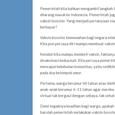
Pemerintah kita bahkan mengambil langkah l
dilarang masuk ke Indonesia. Pemerintah ju
vaksin booster. Yang menjadi pertanyaan si
berbayar?
Vaksin booster kemewahan bagi negara miski
Kita pun percaya diri mampu membuat vaksin
Kendati kita mampu membeli vaksin, faktany
divaksinasi kedua kali. Kita percaya pemeri
mencapai kekebalan komunitas, yaitu sedikitn
pada dua kelompok umur.
Pertama, warga berumur 60 tahun atau lebih.
anak-anak berumur 6-11 tahun agar mereka s
virtual tak bergaul dengan sebaya, tak seha
Demi tegaknya keadilan bagi warga, apakah
barulah pemerintah melakukan vaksin booster