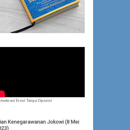
mokrasi Erosi Tanpa Oposisi
jian Kenegarawanan Jokowi (8 Mei
023)