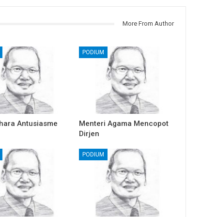
More From Author
PODIUM
hara Antusiasme
Menteri Agama Mencopot
Dirjen
PODIUM