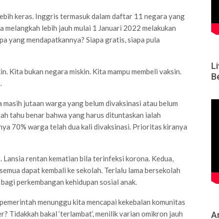
ebih keras. Inggris termasuk dalam daftar 11 negara yang
ga melangkah lebih jauh mulai 1 Januari 2022 melakukan
apa yang mendapatkannya? Siapa gratis, siapa pula
L
n. Kita bukan negara miskin. Kita mampu membeli vaksin.
B
.
a masih jutaan warga yang belum divaksinasi atau belum
ntah tahu benar bahwa yang harus dituntaskan ialah
ya 70% warga telah dua kali divaksinasi. Prioritas kiranya
 Lansia rentan kematian bila terinfeksi korona. Kedua,
emua dapat kembali ke sekolah. Terlalu lama bersekolah
t bagi perkembangan kehidupan sosial anak.
 pemerintah menunggu kita mencapai kekebalan komunitas
? Tidakkah bakal ‘terlambat’, menilik varian omikron jauh
Ar