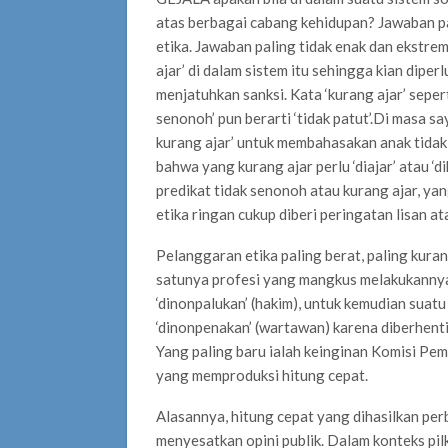
atas berbagai cabang kehidupan? Jawaban pa
etika. Jawaban paling tidak enak dan ekstrem
ajar’ di dalam sistem itu sehingga kian dipe
menjatuhkan sanksi. Kata ‘kurang ajar’ seperti
senonoh’ pun berarti ‘tidak patut’.Di masa s
kurang ajar’ untuk membahasakan anak tidak
bahwa yang kurang ajar perlu ‘diajar’ atau ‘d
predikat tidak senonoh atau kurang ajar, yang 
etika ringan cukup diberi peringatan lisan ata
Pelanggaran etika paling berat, paling kurang 
satunya profesi yang mangkus melakukannya d
‘dinonpalukan’ (hakim), untuk kemudian suatu
‘dinonpenakan’ (wartawan) karena diberhentik
Yang paling baru ialah keinginan Komisi Pe
yang memproduksi hitung cepat.
Alasannya, hitung cepat yang dihasilkan perb
menyesatkan opini publik. Dalam konteks pil