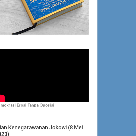
mokrasi Erosi Tanpa Oposisi
jian Kenegarawanan Jokowi (8 Mei
023)