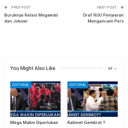
PREV POST
NEXT POST
Buruknya Relasi Megawati
Draf RUU Penyiaran
dan Jokowi
Mengancam Pers
You Might Also Like
All
EDITORIAL
EDITORIAL
Mega Makin Diperlukan
Kabinet Gembrot ?