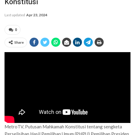
Konstitusi
Last updated
Apr 23, 2024
0
Share
MetroTV, Putusan Mahkamah Konstitusi tentang sengketa
Perselisihan Hasil Pemilihan Umum (PHPU) Pemilihan Presiden