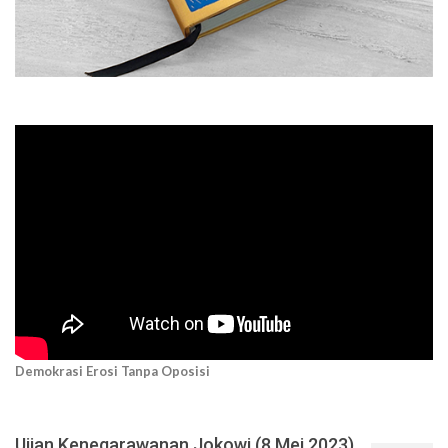
Demokrasi Erosi Tanpa Oposisi
Ujian Kenegarawanan Jokowi (8 Mei 2023)