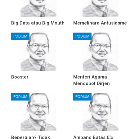
Big Data atau Big Mouth
Memelihara Antusiasme
PODIUM
PODIUM
Booster
Menteri Agama
Mencopot Dirjen
PODIUM
PODIUM
Bepergian? Tidak
Ambang Batas 0%