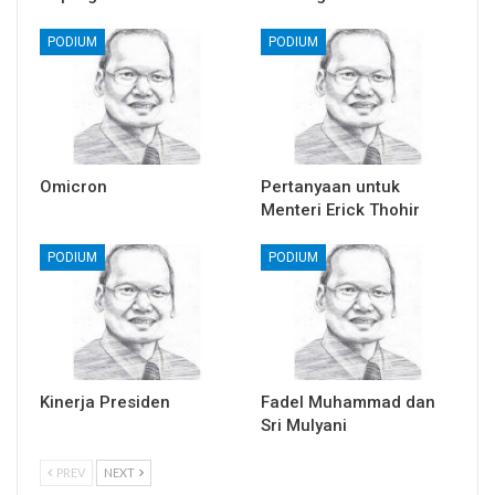
PODIUM
PODIUM
Omicron
Pertanyaan untuk
Menteri Erick Thohir
PODIUM
PODIUM
Kinerja Presiden
Fadel Muhammad dan
Sri Mulyani
PREV
NEXT