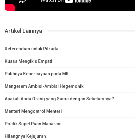
Artikel Lainnya
Referendum untuk Pilkada
Kuasa Mengikis Empati
Pulihnya Kepercayaan pada MK
Mengerem Ambisi-Ambisi Hegemonik
Apakah Anda Orang yang Sama dengan Sebelumnya?
Menteri Mengontrol Menteri
Politik Supel Puan Maharani
Hilangnya Kejujuran