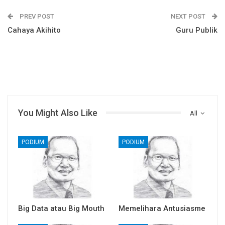
PREV POST
NEXT POST
Cahaya Akihito
Guru Publik
You Might Also Like
All
PODIUM
PODIUM
Big Data atau Big Mouth
Memelihara Antusiasme