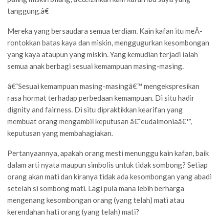
tanggung.â€
Mereka yang bersaudara semua terdiam. Kain kafan itu meÂ­
rontokkan batas kaya dan miskin, menggugurkan kesombongan
yang kaya ataupun yang miskin. Yang kemudian terjadi ialah
semua anak berbagi sesuai kemampuan masing-masing.
â€˜Sesuai kemampuan masing-masingâ€™ mengekspresikan
rasa hormat terhadap perbedaan kemampuan. Di situ hadir
dignity and fairness. Di situ dipraktikkan kearifan yang
membuat orang mengambil keputusan â€˜eudaimoniaâ€™,
keputusan yang membahagiakan.
Pertanyaannya, apakah orang mesti menunggu kain kafan, baik
dalam arti nyata maupun simbolis untuk tidak sombong? Setiap
orang akan mati dan kiranya tidak ada kesombongan yang abadi
setelah si sombong mati. Lagi pula mana lebih berharga
mengenang kesombongan orang (yang telah) mati atau
kerendahan hati orang (yang telah) mati?