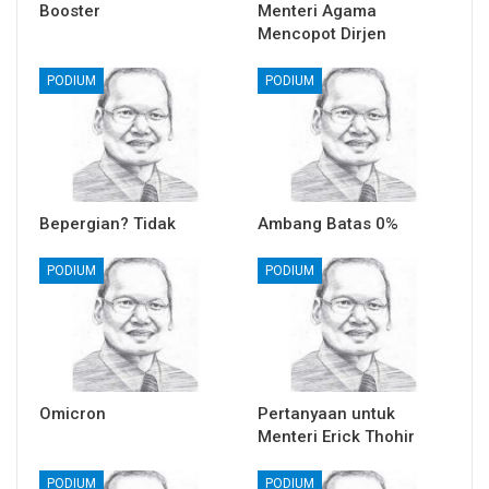
Booster
Menteri Agama
Mencopot Dirjen
PODIUM
PODIUM
Bepergian? Tidak
Ambang Batas 0%
PODIUM
PODIUM
Omicron
Pertanyaan untuk
Menteri Erick Thohir
PODIUM
PODIUM