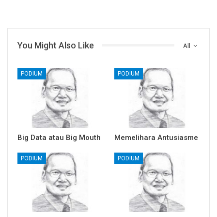
You Might Also Like
All
PODIUM
PODIUM
Big Data atau Big Mouth
Memelihara Antusiasme
PODIUM
PODIUM