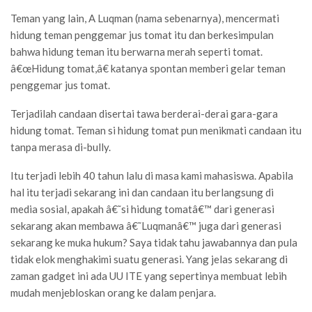
Teman yang lain, A Luqman (nama sebenarnya), mencermati
hidung teman penggemar jus tomat itu dan berkesimpulan
bahwa hidung teman itu berwarna merah seperti tomat.
â€œHidung tomat,â€ katanya spontan memberi gelar teman
penggemar jus tomat.
Terjadilah candaan disertai tawa berderai-derai gara-gara
hidung tomat. Teman si hidung tomat pun menikmati candaan itu
tanpa merasa di-bully.
Itu terjadi lebih 40 tahun lalu di masa kami mahasiswa. Apabila
hal itu terjadi sekarang ini dan candaan itu berlangsung di
media sosial, apakah â€˜si hidung tomatâ€™ dari generasi
sekarang akan membawa â€˜Luqmanâ€™ juga dari generasi
sekarang ke muka hukum? Saya tidak tahu jawabannya dan pula
tidak elok menghakimi suatu generasi. Yang jelas sekarang di
zaman gadget ini ada UU ITE yang sepertinya membuat lebih
mudah menjebloskan orang ke dalam penjara.