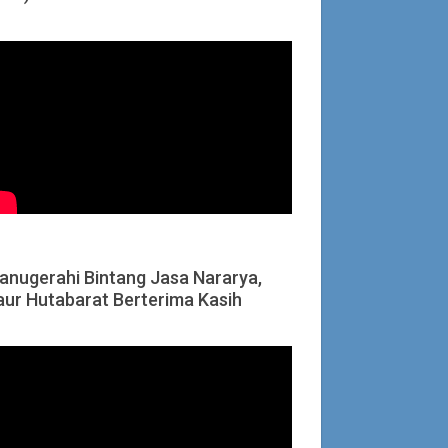
ianugerahi Bintang Jasa Nararya,
aur Hutabarat Berterima Kasih