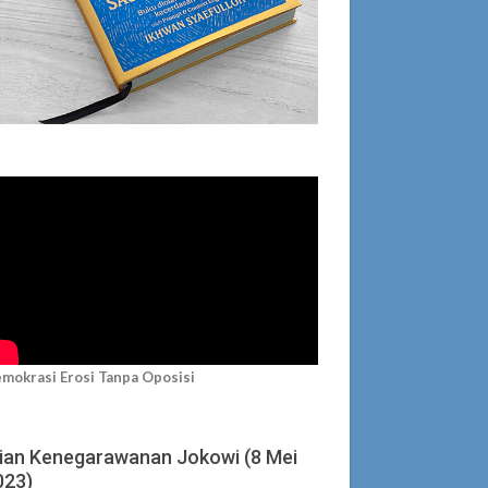
mokrasi Erosi Tanpa Oposisi
jian Kenegarawanan Jokowi (8 Mei
023)