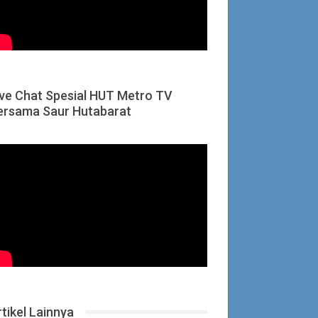
ive Chat Spesial HUT Metro TV
ersama Saur Hutabarat
tikel Lainnya