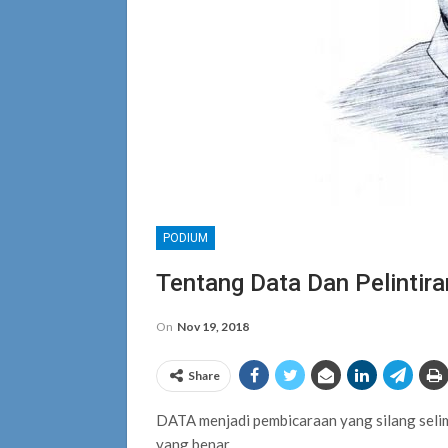
PODIUM
Tentang Data Dan Pelintir
On
Nov 19, 2018
Share
DATA menjadi pembicaraan yang silang selim
yang benar.