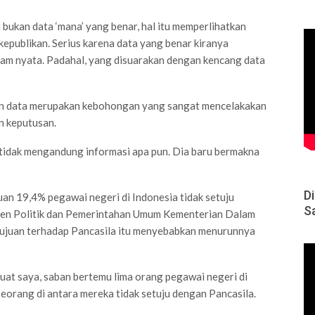
bukan data ‘mana’ yang benar, hal itu memperlihatkan
epublikan. Serius karena data yang benar kiranya
 alam nyata. Padahal, yang disuarakan dengan kencang data
ran data merupakan kebohongan yang sangat mencelakakan
n keputusan.
 tidak mengandung informasi apa pun. Dia baru bermakna
D
an 19,4% pegawai negeri di Indonesia tidak setuju
S
rjen Politik dan Pemerintahan Umum Kementerian Dalam
ujuan terhadap Pancasila itu menyebabkan menurunnya
uat saya, saban bertemu lima orang pegawai negeri di
seorang di antara mereka tidak setuju dengan Pancasila.