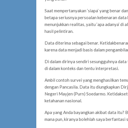
Saat mempertanyakan ‘siapa’ yang benar dan 
betapa seriusnya persoalan kebenaran data k
menunjukkan realitas, yaitu ‘apa adanya’ di
hasil pelintiran.
Data diterima sebagai benar. Ketidakbena
karena data menjadi basis dalam pengambila
Di dalam dirinya sendiri sesungguhnya data
di dalam konteks dan tentu interpretasi.
Ambil contoh survei yang menghasilkan temu
dengan Pancasila. Data itu diungkapkan Di
Negeri Mayjen (Purn) Soedarmo. Ketidakset
ketahanan nasional.
Apa yang Anda bayangkan akibat data itu? B
mana pun, kiranya bolehlah saya berfantasi 