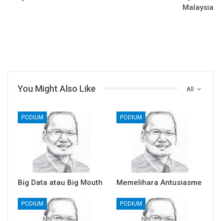
Malaysia
You Might Also Like
All
PODIUM
PODIUM
Big Data atau Big Mouth
Memelihara Antusiasme
PODIUM
PODIUM