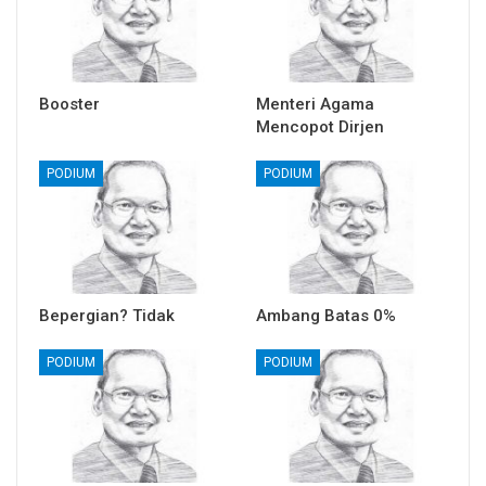
Booster
Menteri Agama
Mencopot Dirjen
PODIUM
PODIUM
Bepergian? Tidak
Ambang Batas 0%
PODIUM
PODIUM