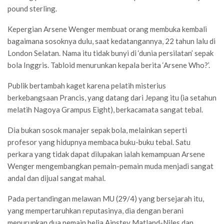
pound sterling.
Kepergian Arsene Wenger membuat orang membuka kembali
bagaimana sosoknya dulu, saat kedatangannya, 22 tahun lalu di
London Selatan. Nama itu tidak bunyi di ‘dunia persilatan’ sepak
bola Inggris. Tabloid menurunkan kepala berita ‘Arsene Who?’.
Publik bertambah kaget karena pelatih misterius
berkebangsaan Prancis, yang datang dari Jepang itu (ia setahun
melatih Nagoya Grampus Eight), berkacamata sangat tebal.
Dia bukan sosok manajer sepak bola, melainkan seperti
profesor yang hidupnya membaca buku-buku tebal. Satu
perkara yang tidak dapat dilupakan ialah kemampuan Arsene
Wenger mengembangkan pemain-pemain muda menjadi sangat
andal dan dijual sangat mahal.
Pada pertandingan melawan MU (29/4) yang bersejarah itu,
yang mempertaruhkan reputasinya, dia dengan berani
menurunkan dua pemain belia Ainstey Matland-Niles dan