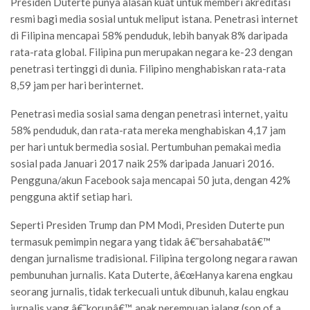
Presiden Duterte punya alasan kuat untuk memberi akreditasi
resmi bagi media sosial untuk meliput istana. Penetrasi internet
di Filipina mencapai 58% penduduk, lebih banyak 8% daripada
rata-rata global. Filipina pun merupakan negara ke-23 dengan
penetrasi tertinggi di dunia. Filipino menghabiskan rata-rata
8,59 jam per hari berinternet.
Penetrasi media sosial sama dengan penetrasi internet, yaitu
58% penduduk, dan rata-rata mereka menghabiskan 4,17 jam
per hari untuk bermedia sosial. Pertumbuhan pemakai media
sosial pada Januari 2017 naik 25% daripada Januari 2016.
Pengguna/akun Facebook saja mencapai 50 juta, dengan 42%
pengguna aktif setiap hari.
Seperti Presiden Trump dan PM Modi, Presiden Duterte pun
termasuk pemimpin negara yang tidak â€˜bersahabatâ€™
dengan jurnalisme tradisional. Filipina tergolong negara rawan
pembunuhan jurnalis. Kata Duterte, â€œHanya karena engkau
seorang jurnalis, tidak terkecuali untuk dibunuh, kalau engkau
jurnalis yang â€˜korupâ€™, anak perempuan jalang (son of a