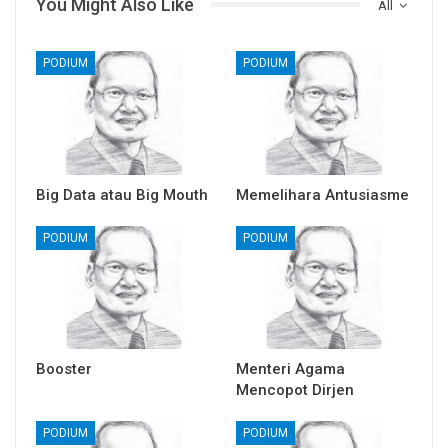
You Might Also Like
All
PODIUM
PODIUM
Big Data atau Big Mouth
Memelihara Antusiasme
PODIUM
PODIUM
Booster
Menteri Agama
Mencopot Dirjen
PODIUM
PODIUM