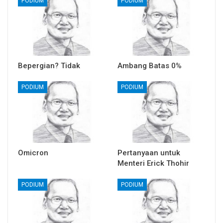
PODIUM
PODIUM
Bepergian? Tidak
Ambang Batas 0%
PODIUM
PODIUM
Omicron
Pertanyaan untuk
Menteri Erick Thohir
PODIUM
PODIUM