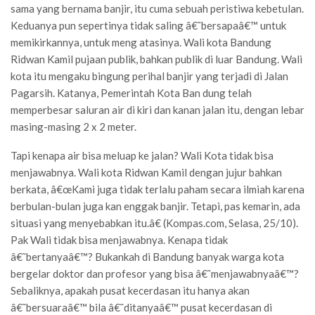
sama yang bernama banjir, itu cuma sebuah peristiwa kebetulan.
Keduanya pun sepertinya tidak saling â€˜bersapaâ€™ untuk
memikirkannya, untuk meng atasinya. Wali kota Bandung
Ridwan Kamil pujaan publik, bahkan publik di luar Bandung. Wali
kota itu mengaku bingung perihal banjir yang terjadi di Jalan
Pagarsih. Katanya, Pemerintah Kota Ban dung telah
memperbesar saluran air di kiri dan kanan jalan itu, dengan lebar
masing-masing 2 x 2 meter.
Tapi kenapa air bisa meluap ke jalan? Wali Kota tidak bisa
menjawabnya. Wali kota Ridwan Kamil dengan jujur bahkan
berkata, â€œKami juga tidak terlalu paham secara ilmiah karena
berbulan-bulan juga kan enggak banjir. Tetapi, pas kemarin, ada
situasi yang menyebabkan itu.â€ (Kompas.com, Selasa, 25/10).
Pak Wali tidak bisa menjawabnya. Kenapa tidak
â€˜bertanyaâ€™? Bukankah di Bandung banyak warga kota
bergelar doktor dan profesor yang bisa â€˜menjawabnyaâ€™?
Sebaliknya, apakah pusat kecerdasan itu hanya akan
â€˜bersuaraâ€™ bila â€˜ditanyaâ€™ pusat kecerdasan di