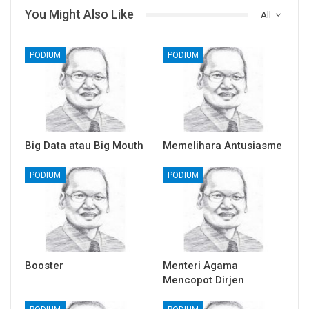
You Might Also Like
All
PODIUM
PODIUM
Big Data atau Big Mouth
Memelihara Antusiasme
PODIUM
PODIUM
Booster
Menteri Agama
Mencopot Dirjen