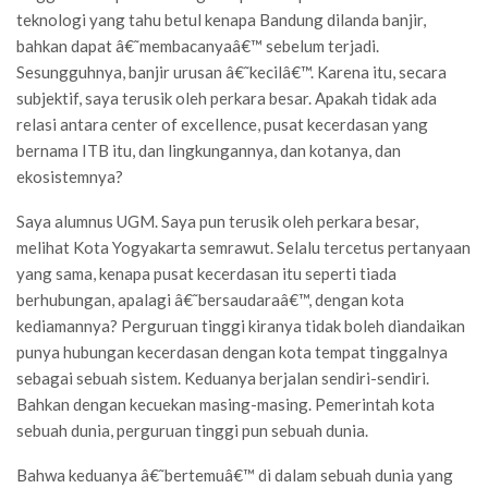
teknologi yang tahu betul kenapa Bandung dilanda banjir,
bahkan dapat â€˜membacanyaâ€™ sebelum terjadi.
Sesungguhnya, banjir urusan â€˜kecilâ€™. Karena itu, secara
subjektif, saya terusik oleh perkara besar. Apakah tidak ada
relasi antara center of excellence, pusat kecerdasan yang
bernama ITB itu, dan lingkungannya, dan kotanya, dan
ekosistemnya?
Saya alumnus UGM. Saya pun terusik oleh perkara besar,
melihat Kota Yogyakarta semrawut. Selalu tercetus pertanyaan
yang sama, kenapa pusat kecerdasan itu seperti tiada
berhubungan, apalagi â€˜bersaudaraâ€™, dengan kota
kediamannya? Perguruan tinggi kiranya tidak boleh diandaikan
punya hubungan kecerdasan dengan kota tempat tinggalnya
sebagai sebuah sistem. Keduanya berjalan sendiri-sendiri.
Bahkan dengan kecuekan masing-masing. Pemerintah kota
sebuah dunia, perguruan tinggi pun sebuah dunia.
Bahwa keduanya â€˜bertemuâ€™ di dalam sebuah dunia yang