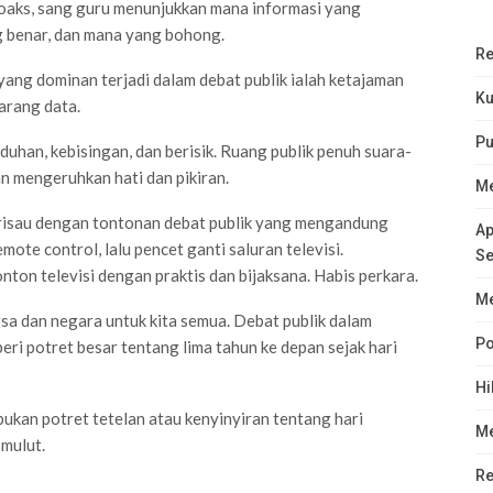
r hoaks, sang guru menunjukkan mana informasi yang
g benar, dan mana yang bohong.
Re
 yang dominan terjadi dalam debat publik ialah ketajaman
Ku
arang data.
Pu
uhan, kebisingan, dan berisik. Ruang publik penuh suara-
 mengeruhkan hati dan pikiran.
Me
u risau dengan tontonan debat publik yang mengandung
Ap
ote control, lalu pencet ganti saluran televisi.
Se
on televisi dengan praktis dan bijaksana. Habis perkara.
Me
sa dan negara untuk kita semua. Debat publik dalam
Po
ri potret besar tentang lima tahun ke depan sejak hari
Hi
ukan potret tetelan atau kenyinyiran tentang hari
Me
mulut.
Re