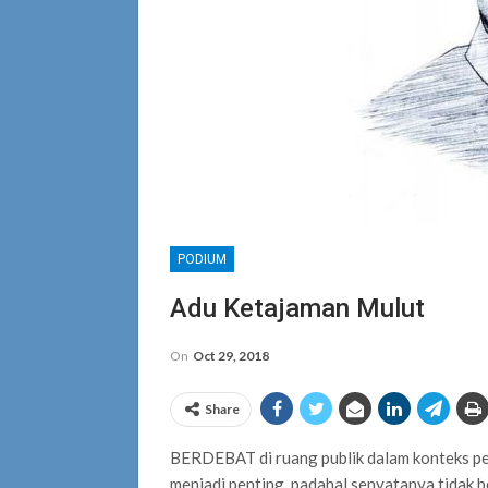
PODIUM
Adu Ketajaman Mulut
On
Oct 29, 2018
Share
BERDEBAT di ruang publik dalam konteks pemi
menjadi penting, padahal senyatanya tidak 