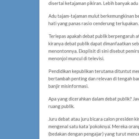
disertai ketajaman pikiran. Lebih banyak ad
Adu tajam-tajaman mulut berkemungkinan be
hati yang panas rasio cenderung terlupakan.
Terlepas apakah debat publik berpengaruh at
kiranya debat publik dapat dimanfaatkan seb
menontonnya. Eksplisit di sini disebut pem
menonjol muncul di televisi.
Pendidikan kepublikan terutama dituntut me
bertambah penting dan relevan di tengah ban
banjir misinformasi.
Apa yang dicerahkan dalam debat publik? Ja
ruang publik.
Juru debat atau juru bicara calon presiden k
mengenal satu kata ‘pokoknya’. Mereka orang
(bedakan dengan pengajar) yang turut mence