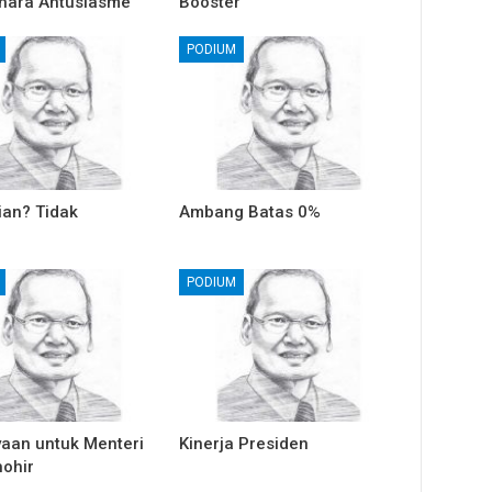
hara Antusiasme
Booster
PODIUM
ian? Tidak
Ambang Batas 0%
PODIUM
yaan untuk Menteri
Kinerja Presiden
hohir