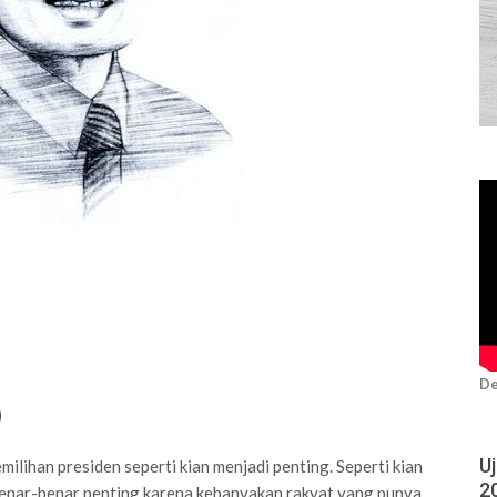
De
U
lihan presiden seperti kian menjadi penting. Seperti kian
2
benar-benar penting karena kebanyakan rakyat yang punya