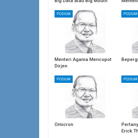
Big Data atau Big Mouth
Memeli
PODIUM
PODIUM
Menteri Agama Mencopot
Beperg
Dirjen
PODIUM
PODIUM
Omicron
Pertan
Erick T