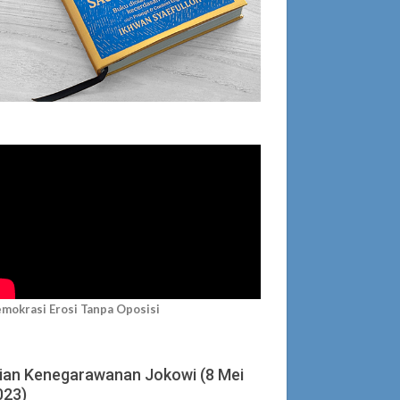
mokrasi Erosi Tanpa Oposisi
jian Kenegarawanan Jokowi (8 Mei
023)