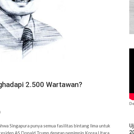
ghadapi 2.500 Wartawan?
De
U
wa Singapura punya semua fasilitas bintang lima untuk
2
Presiden AS Donald Trump dengan pemimpin Korea Utara