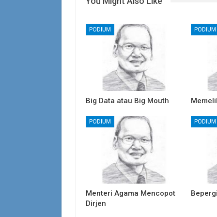
You Might Also Like
PODIUM
PODIUM
Big Data atau Big Mouth
Memeli
PODIUM
PODIUM
Menteri Agama Mencopot
Beperg
Dirjen