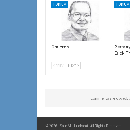
PODIUM
PODIUM
Omicron
Pertan
Erick T
PREV
NEXT
Comments are closed, 
© 2026 - Saur M. Hutabarat. All Rights Reserved.