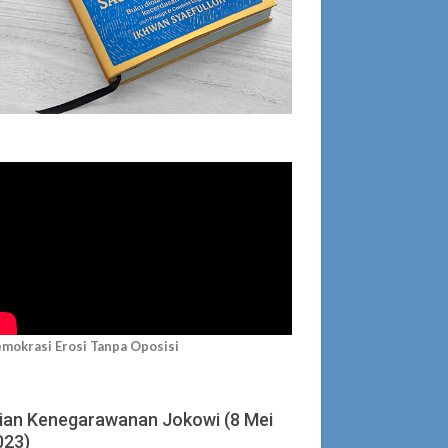
mokrasi Erosi Tanpa Oposisi
jian Kenegarawanan Jokowi (8 Mei
023)