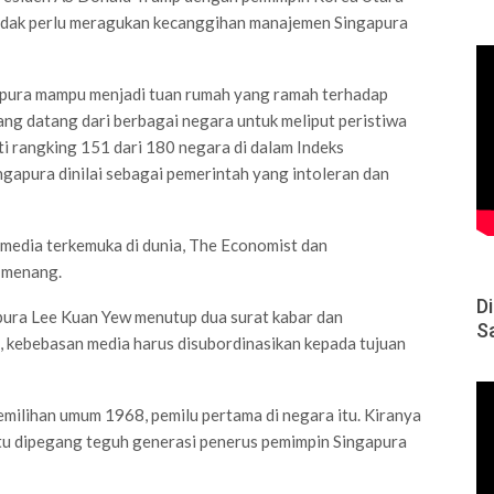
tidak perlu meragukan kecanggihan manajemen Singapura
apura mampu menjadi tuan rumah yang ramah terhadap
ng datang dari berbagai negara untuk meliput peristiwa
i rangking 151 dari 180 negara di dalam Indeks
apura dinilai sebagai pemerintah yang intoleran dan
media terkemuka di dunia, The Economist dan
a menang.
D
pura Lee Kuan Yew menutup dua surat kabar dan
S
 kebebasan media harus disubordinasikan kepada tujuan
emilihan umum 1968, pemilu pertama di negara itu. Kiranya
itu dipegang teguh generasi penerus pemimpin Singapura