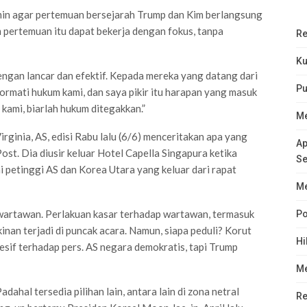
in agar pertemuan bersejarah Trump dan Kim berlangsung
m pertemuan itu dapat bekerja dengan fokus, tanpa
Re
Ku
engan lancar dan efektif. Kepada mereka yang datang dari
Pu
ormati hukum kami, dan saya pikir itu harapan yang masuk
kami, biarlah hukum ditegakkan.”
Me
 Virginia, AS, edisi Rabu lalu (6/6) menceritakan apa yang
Ap
st. Dia diusir keluar Hotel Capella Singapura ketika
Se
petinggi AS dan Korea Utara yang keluar dari rapat
Me
wartawan. Perlakuan kasar terhadap wartawan, termasuk
Po
nan terjadi di puncak acara. Namun, siapa peduli? Korut
Hi
resif terhadap pers. AS negara demokratis, tapi Trump
Me
dahal tersedia pilihan lain, antara lain di zona netral
Re