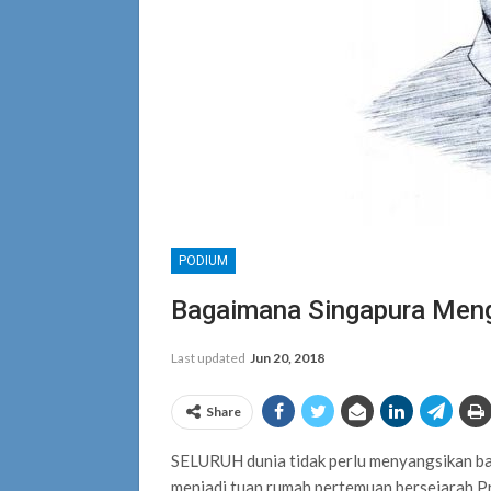
PODIUM
Bagaimana Singapura Men
Last updated
Jun 20, 2018
Share
SELURUH dunia tidak perlu menyangsikan bah
menjadi tuan rumah pertemuan bersejarah 