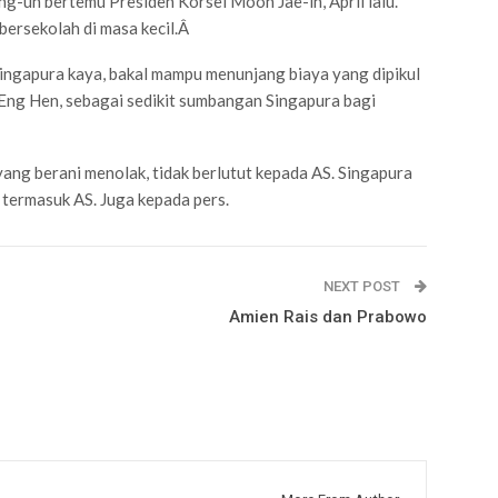
g-un bertemu Presiden Korsel Moon Jae-in, April lalu.
ersekolah di masa kecil.
Â
Singapura kaya, bakal mampu menunjang biaya yang dipikul
ng Hen, sebagai sedikit sumbangan Singapura bagi
yang berani menolak, tidak berlutut kepada AS. Singapura
termasuk AS. Juga kepada pers.
NEXT POST
Amien Rais dan Prabowo