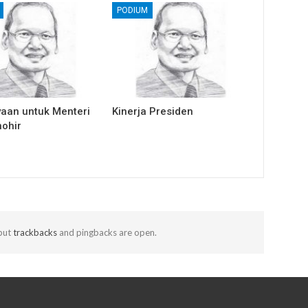
PODIUM
yaan untuk Menteri
Kinerja Presiden
hohir
but
trackbacks
and pingbacks are open.