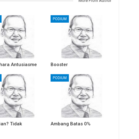
More From Author
PODIUM
hara Antusiasme
Booster
PODIUM
ian? Tidak
Ambang Batas 0%