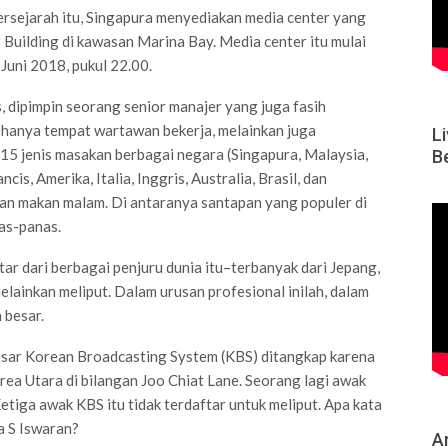
rsejarah itu, Singapura menyediakan media center yang
Building di kawasan Marina Bay. Media center itu mulai
 Juni 2018, pukul 22.00.
, dipimpin seorang senior manajer yang juga fasih
 hanya tempat wartawan bekerja, melainkan juga
L
15 jenis masakan berbagai negara (Singapura, Malaysia,
B
cis, Amerika, Italia, Inggris, Australia, Brasil, dan
an makan malam. Di antaranya santapan yang populer di
as-panas.
tar dari berbagai penjuru dunia itu–terbanyak dari Jepang,
lainkan meliput. Dalam urusan profesional inilah, dalam
 besar.
rbesar Korean Broadcasting System (KBS) ditangkap karena
ea Utara di bilangan Joo Chiat Lane. Seorang lagi awak
tiga awak KBS itu tidak terdaftar untuk meliput. Apa kata
a S Iswaran?
Ar